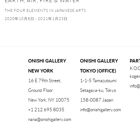
EARTH, AIR, FIRE & WATER
THE FOUR ELEMENTS IN JAPANESE ARTS
2020年10月8日 - 2021年1月23日
ONISHI GALLERY
ONISHI GALLERY
PAR
KOG
NEW YORK
TOKYO (OFFICE)
kogei
16 E 79th Street,
1-1-5 Tamazutsumi
info@
Ground Floor
Setagaya-ku, Tokyo
New York, NY 10075
158-0087 Japan
+1 212 695 8035
info@onishigallery.com
nana@onishigallery.com