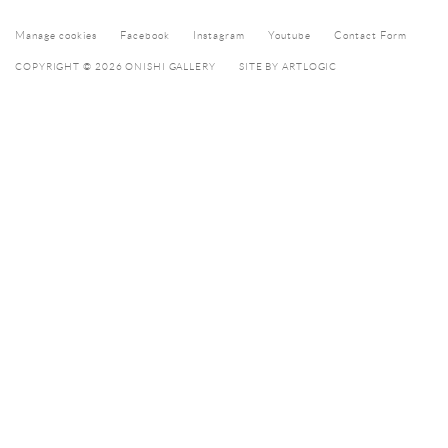
Manage cookies
Facebook
Instagram
Youtube
Contact Form
COPYRIGHT © 2026 ONISHI GALLERY
SITE BY ARTLOGIC